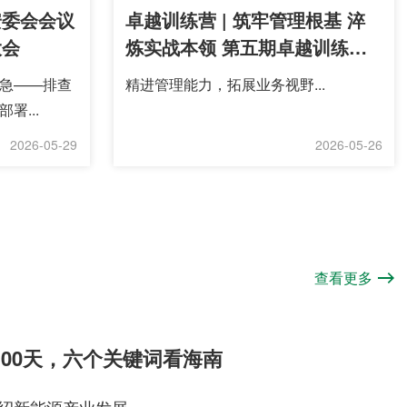
安委会会议
卓越训练营 | 筑牢管理根基 淬
大会
炼实战本领 第五期卓越训练营
第三次线下课程圆满举行
应急——排查
精进管理能力，拓展业务视野...
署...
2026-05-29
2026-05-26
查看更多
100天，六个关键词看海南